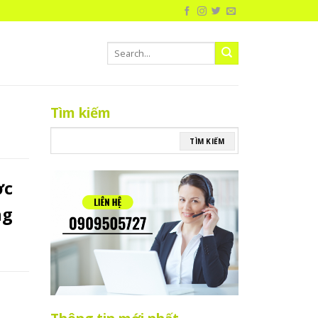
Tìm kiếm
TÌM KIẾM
ợc
ng