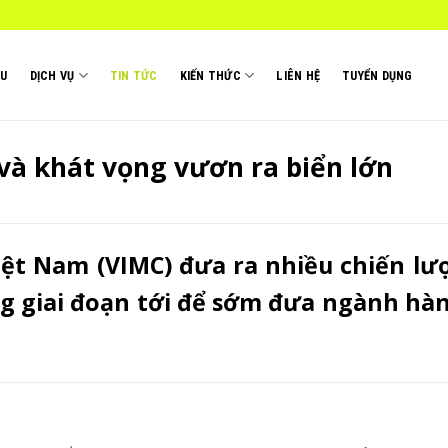
ỆU
DỊCH VỤ
TIN TỨC
KIẾN THỨC
LIÊN HỆ
TUYỂN DỤNG
và khát vọng vươn ra biển lớn
iệt Nam (VIMC) đưa ra nhiều chiến lư
ng giai đoạn tới để sớm đưa ngành hà