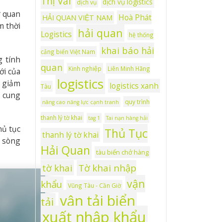
Thị Vải
dịch vụ logistics
dịch vụ
ự quan
Hoà Phát
HẢI QUAN VIỆT NAM
m thời
hải quan
Logistics
hệ thống
khai báo hải
cảng biển Việt Nam
g tính
quan
Kinh nghiệp
Liên Minh Hãng
ới của
logistics
, giảm
logistics xanh
Tàu
i cung
quy trình
nâng cao năng lực cạnh tranh
thanh lý tờ khai
tag 1
Tai nạn hàng hải
hủ tục
Thủ Tục
thanh lý tờ khai
h sòng
Hải Quan
tàu biển chở hàng
tờ khai
Tờ khai nhập
vận
khẩu
Vũng Tàu - Cần Giờ
vận tải biển
tải
xuất nhập khẩu