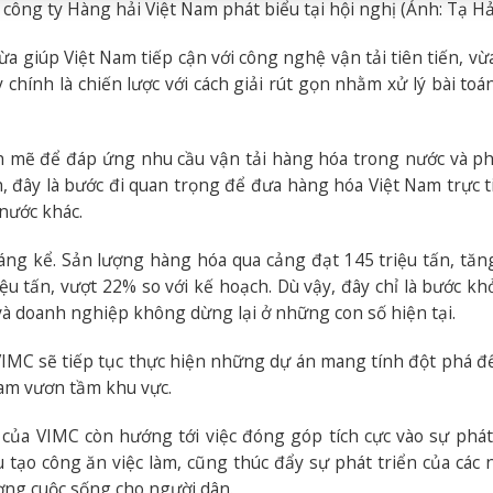
ng ty Hàng hải Việt Nam phát biểu tại hội nghị (Ảnh: Tạ Hải
a giúp Việt Nam tiếp cận với công nghệ vận tải tiên tiến, v
 chính là chiến lược với cách giải rút gọn nhằm xử lý bài toá
h mẽ để đáp ứng nhu cầu vận tải hàng hóa trong nước và p
, đây là bước đi quan trọng để đưa hàng hóa Việt Nam trực t
nước khác.
ng kể. Sản lượng hàng hóa qua cảng đạt 145 triệu tấn, tă
iệu tấn, vượt 22% so với kế hoạch. Dù vậy, đây chỉ là bước kh
và doanh nghiệp không dừng lại ở những con số hiện tại.
 VIMC sẽ tiếp tục thực hiện những dự án mang tính đột phá đ
am vươn tầm khu vực.
 của VIMC còn hướng tới việc đóng góp tích cực vào sự phát
 tạo công ăn việc làm, cũng thúc đẩy sự phát triển của các
ợng cuộc sống cho người dân.