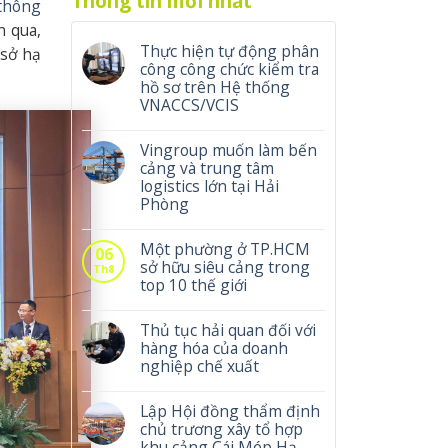
Thông tin mới nhất
 thông
n qua,
Thực hiện tự động phân
 sở hạ
công công chức kiểm tra
hồ sơ trên Hệ thống
VNACCS/VCIS
Vingroup muốn làm bến
cảng và trung tâm
logistics lớn tại Hải
Phòng
Một phường ở TP.HCM
06
sở hữu siêu cảng trong
Th8
top 10 thế giới
Thủ tục hải quan đối với
hàng hóa của doanh
nghiệp chế xuất
Lập Hội đồng thẩm định
chủ trương xây tổ hợp
khu cảng Cái Mép Hạ