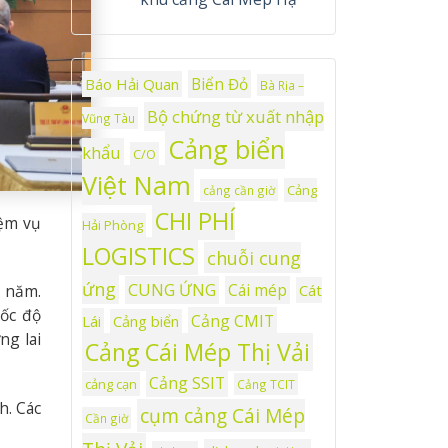
Biển Đỏ
Báo Hải Quan
Bà Rịa –
Bộ chứng từ xuất nhập
Vũng Tàu
Cảng biển
khẩu
C/O
Việt Nam
Cảng
cảng cần giờ
CHI PHÍ
iệm vụ
Hải Phòng
LOGISTICS
chuỗi cung
ứng
CUNG ỨNG
Cái mép
Cát
0 năm.
tốc độ
Cảng CMIT
Lái
Cảng biển
ng lai
Cảng Cái Mép Thị Vải
Cảng SSIT
cảng cạn
Cảng TCIT
h. Các
cụm cảng Cái Mép
Cần giờ