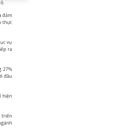
).
ừa đảm
n thực
hục vụ
iếp ra
ng 27%
ởi đầu
ể hiện
 triển
 ngành