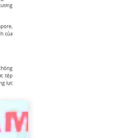
 tương
apore,
nh của
 thông
ợc tệp
ng lực