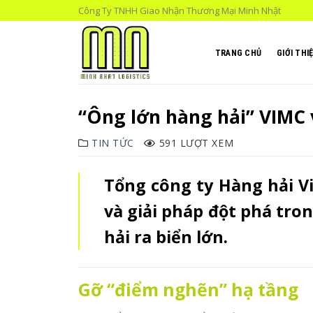
Skip
Công Ty TNHH Giao Nhận Thương Mại Minh Nhật
to
content
TRANG CHỦ
GIỚI THI
“Ông lớn hàng hải” VIMC 
TIN TỨC
591 LƯỢT XEM
Tổng công ty Hàng hải V
và giải pháp đột phá tro
hải ra biển lớn.
Gỡ “điểm nghẽn” hạ tầng