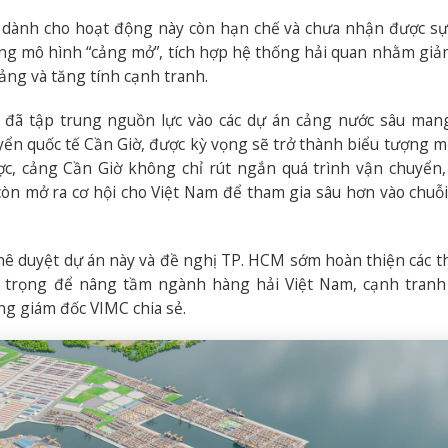
h dành cho hoạt động này còn hạn chế và chưa nhận được s
ng mô hình “cảng mở”, tích hợp hệ thống hải quan nhằm giả
ảng và tăng tính cạnh tranh.
đã tập trung nguồn lực vào các dự án cảng nước sâu man
uyển quốc tế Cần Giờ, được kỳ vọng sẽ trở thành biểu tượng m
ược, cảng Cần Giờ không chỉ rút ngắn quá trình vận chuyển
 còn mở ra cơ hội cho Việt Nam để tham gia sâu hơn vào chuỗ
ê duyệt dự án này và đề nghị TP. HCM sớm hoàn thiện các t
an trọng để nâng tầm ngành hàng hải Việt Nam, cạnh tran
ổng giám đốc VIMC chia sẻ.