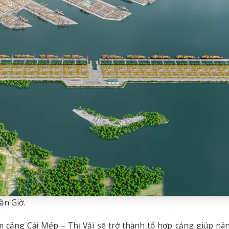
ần Giờ.
m cảng Cái Mép – Thị Vải sẽ trở thành tổ hợp cảng giúp nâ