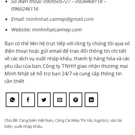
Số điện thoại: 0909505727 – 0928468118 –
0966246116
Email:
minhnhat.caimep@gmail.com
Website: minhnhatcaimep.com
Bạn có thể liên hệ trực tiếp với công ty chúng tôi qua số
điện thoại hoặc gửi email để trao đổi thông tin chi tiết
về các dịch vụ xuất nhập khẩu, thanh lý hàng hóa và các
yêu cầu của bạn. Công ty TNHH giao nhận thương mại
Minh Nhật sẽ hỗ trợ bạn 24/7 và cung cấp thông tin
cần thiết
Chủ đề:
Cảng biển Việt Nam
,
Cảng Cái Mép Thị Vải
,
logistics
,
vận tải
biển
,
xuất nhập khẩu
.