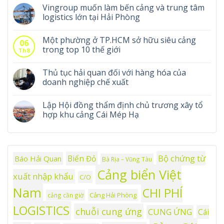
Vingroup muốn làm bến cảng và trung tâm
logistics lớn tại Hải Phòng
Một phường ở TP.HCM sở hữu siêu cảng
06
trong top 10 thế giới
Th8
Thủ tục hải quan đối với hàng hóa của
doanh nghiệp chế xuất
Lập Hội đồng thẩm định chủ trương xây tổ
hợp khu cảng Cái Mép Hạ
Bộ chứng từ
Biển Đỏ
Báo Hải Quan
Bà Rịa – Vũng Tàu
Cảng biển Việt
xuất nhập khẩu
C/O
Nam
CHI PHÍ
Cảng Hải Phòng
cảng cần giờ
LOGISTICS
chuỗi cung ứng
CUNG ỨNG
Cái