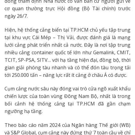
đồng thẩm định Nhà nước có văn bản cử người gửi về
cơ quan thường trực Hội đồng (Bộ Tài chính) trước
ngày 26/7.
Hiện, hệ thống cảng biển tại TP.HCM chủ yếu tập trung
tại khu vực Cái Mép – Thị Vải, được đánh giá là mạng
lưới cảng phát triển nhất cả nước. Đây là nơi tập trung
nhiều cảng container quốc tế lớn như Gemalink, CMIT,
TCIT, SP-PSA, SITV… với hạ tầng hiện đại, đồng bộ, thời
gian giải phóng tàu nhanh và có thể đón tàu trọng tải
tới 250.000 tấn – năng lực rất ít cảng ở châu Á có được.
Cụm cảng nước sâu này đóng vai trò cửa ngõ xuất khẩu
chiến lược của toàn vùng Đông Nam Bộ, nhất là trong
bối cảnh hệ thống cảng tại TP.HCM đã gần chạm
ngưỡng hạ tầng.
Theo báo cáo năm 2024 của Ngân hàng Thế giới (WB)
và S&P Global, cụm cảng này đứng thứ 7 toàn cầu về chỉ