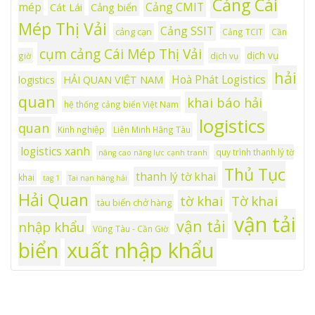
Cảng Cái
mép
Cảng CMIT
Cát Lái
Cảng biển
Mép Thị Vải
Cảng SSIT
cảng cạn
Cảng TCIT
Cần
cụm cảng Cái Mép Thị Vải
dịch vụ
giờ
dịch vụ
hải
Hoà Phát Logistics
logistics
HẢI QUAN VIỆT NAM
quan
khai báo hải
hệ thống cảng biển Việt Nam
logistics
quan
Kinh nghiệp
Liên Minh Hãng Tàu
logistics xanh
quy trình thanh lý tờ
nâng cao năng lực cạnh tranh
Thủ Tục
thanh lý tờ khai
khai
tag 1
Tai nạn hàng hải
Hải Quan
tờ khai
Tờ khai
tàu biển chở hàng
vận tải
vận tải
nhập khẩu
Vũng Tàu - Cần Giờ
xuất nhập khẩu
biển