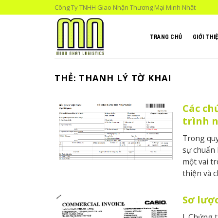
Skip
Công Ty TNHH Giao Nhận Thương Mại Minh Nhật
to
content
TRANG CHỦ
GIỚI THI
THẺ:
THANH LÝ TỜ KHAI
Các ch
trình 
Trong quy
sự chuẩn 
một vai t
thiện và c
Sơ lượ
I. Chứng 