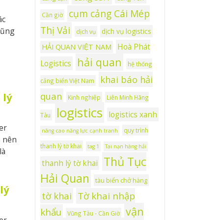
cụm cảng Cái Mép
Cần giờ
ác
Thị Vải
cũng
dịch vụ logistics
dịch vụ
Hoà Phát
HẢI QUAN VIỆT NAM
hải quan
Logistics
hệ thống
khai báo hải
cảng biển Việt Nam
quan
 lý
Kinh nghiệp
Liên Minh Hãng
logistics
logistics xanh
Tàu
er
quy trình
nâng cao năng lực cạnh tranh
n nên
thanh lý tờ khai
tag 1
Tai nạn hàng hải
là
Thủ Tục
thanh lý tờ khai
Hải Quan
tàu biển chở hàng
lý
tờ khai
Tờ khai nhập
vận
khẩu
Vũng Tàu - Cần Giờ
er