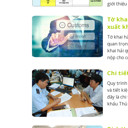
giới thiệu
Tờ kha
xuất k
Tờ khai hả
quan trọn
khai hải 
nộp cho c
Chi tiế
Quy trình
và tiết ki
đây là chi
khẩu Thủ 