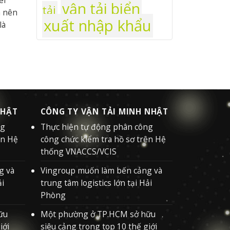
vận tải biển
tải
n nên
xuất nhập khẩu
là
NHẬT
CÔNG TY VẬN TẢI MINH NHẬT
ng
Thực hiện tự động phân công
ên Hệ
công chức kiểm tra hồ sơ trên Hệ
thống VNACCS/VCIS
g và
Vingroup muốn làm bến cảng và
ải
trung tâm logistics lớn tại Hải
Phòng
ữu
Một phường ở TP.HCM sở hữu
iới
siêu cảng trong top 10 thế giới