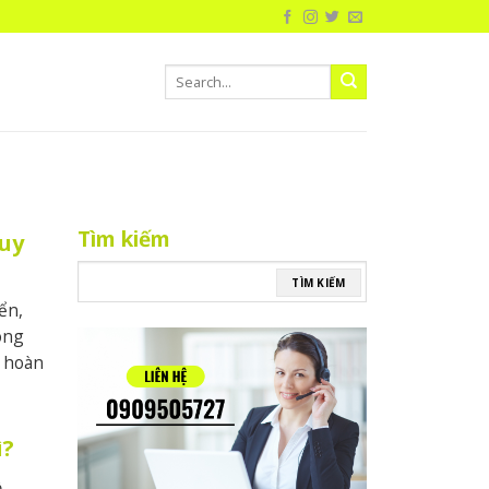
Tìm kiếm
quy
TÌM KIẾM
ển,
óng
ự hoàn
ì?
ộ