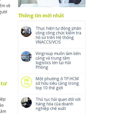
iểm về
gười
Thông tin mới nhất
Thực hiện tự động phân
công công chức kiểm tra
hồ sơ trên Hệ thống
VNACCS/VCIS
Vingroup muốn làm bến
cảng và trung tâm
logistics lớn tại Hải
Phòng
Một phường ở TP.HCM
06
 tư
sở hữu siêu cảng trong
Th8
top 10 thế giới
iệp
Thủ tục hải quan đối với
hàng hóa của doanh
ảo
nghiệp chế xuất
hằm