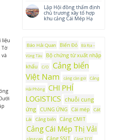
Lập Hội đồng thẩm định
chủ trương xây tổ hợp
khu cảng Cái Mép Hạ
 liệu
Biển Đỏ
Báo Hải Quan
Bà Rịa –
 Tờ
Bộ chứng từ xuất nhập
 và
Vũng Tàu
Cảng biển
khẩu
C/O
Việt Nam
Cảng
cảng cần giờ
CHI PHÍ
Hải Phòng
hóng
LOGISTICS
 Dưới
chuỗi cung
ập
ứng
CUNG ỨNG
Cái mép
Cát
Cảng CMIT
Lái
Cảng biển
Cảng Cái Mép Thị Vải
Cảng SSIT
cảng cạn
Cảng TCIT