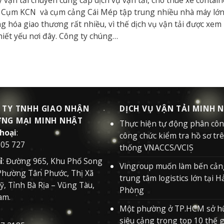
 Cụm KCN và cụm cảng Cái Mép tập trung nhiều nhà máy lớ
g hóa giao thương rất nhiều, vì thế dịch vụ vận tải được xem 
hiết yếu nơi đây. Công ty chúng…
 TY TNHH GIAO NHẬN
DỊCH VỤ VẬN TẢI MINH 
NG MẠI MINH NHẬT
Thực hiện tự động phân cô
thoại
:
công chức kiểm tra hồ sơ tr
505 727
thống VNACCS/VCIS
ỉ
: Đường 965, Khu Phố Song
Vingroup muốn làm bến cản
Phường Tân Phước, Thị Xã
trung tâm logistics lớn tại H
, Tỉnh Bà Rịa – Vũng Tàu,
Phòng
am.
Một phường ở TP.HCM sở h
siêu cảng trong top 10 thế g