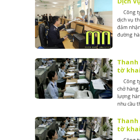
Dịch V
Công ty 
dịch vụ t
đảm nhận 
đường hàn
Thanh l
tờ kha
Công ty v
chở hàng.
lượng hàn
nhu cầu th
Thanh l
tờ kha
Công ty v