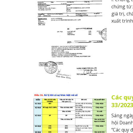
chứng từ 
giá trị, 
xuất trìn
Các qu
33/202
Sáng ngày
hội Doanh
“Các quy 