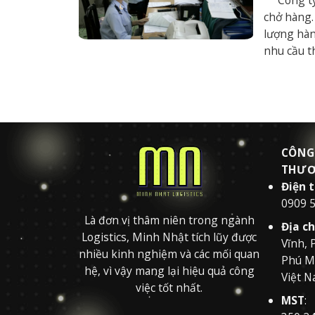
chở hàng.
lượng hàn
nhu cầu t
CÔNG
THƯƠ
Điện 
0909 
Là đơn vị thâm niên trong ngành
Địa ch
Logistics, Minh Nhật tích lũy được
Vĩnh, 
nhiều kinh nghiệm và các mối quan
Phú Mỹ
hệ, vì vậy mang lại hiệu quả công
Việt N
việc tốt nhất.
MST
: