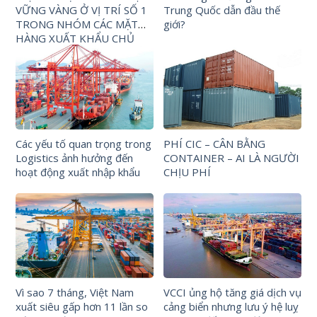
VỮNG VÀNG Ở VỊ TRÍ SỐ 1
Trung Quốc dẫn đầu thế
TRONG NHÓM CÁC MẶT
giới?
HÀNG XUẤT KHẨU CHỦ
LỰC CỦA VIỆT NAM.
Các yếu tố quan trọng trong
PHÍ CIC – CÂN BẰNG
Logistics ảnh hưởng đến
CONTAINER – AI LÀ NGƯỜI
hoạt động xuất nhập khẩu
CHỊU PHÍ
Vì sao 7 tháng, Việt Nam
VCCI ủng hộ tăng giá dịch vụ
xuất siêu gấp hơn 11 lần so
cảng biển nhưng lưu ý hệ luỵ