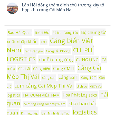
Lập Hội đồng thẩm định chủ trương xây tổ
hợp khu cảng Cái Mép Hạ
Bộ chứng từ
Biển Đỏ
Báo Hải Quan
Bà Rịa – Vũng Tàu
Cảng biển Việt
xuất nhập khẩu
C/O
Nam
CHI PHÍ
Cảng Hải Phòng
cảng cần giờ
LOGISTICS
chuỗi cung ứng
CUNG ỨNG
Cái
Cảng Cái
mép
Cảng CMIT
Cát Lái
Cảng biển
Mép Thị Vải
Cảng SSIT
cảng cạn
Cảng TCIT
Cần
cụm cảng Cái Mép Thị Vải
dịch vụ
giờ
dịch vụ
hải
Hoà Phát Logistics
logistics
HẢI QUAN VIỆT NAM
quan
khai báo hải
hệ thống cảng biển Việt Nam
logistics
quan
Kinh nghiệp
Liên Minh Hãng Tàu