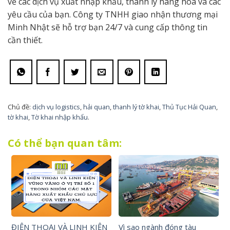
về các dịch vụ xuất nhập khẩu, thanh lý hàng hóa và các
yêu cầu của bạn. Công ty TNHH giao nhận thương mại
Minh Nhật sẽ hỗ trợ bạn 24/7 và cung cấp thông tin
cần thiết.
Chủ đề:
dịch vụ logistics
,
hải quan
,
thanh lý tờ khai
,
Thủ Tục Hải Quan
,
tờ khai
,
Tờ khai nhập khẩu
.
Có thể bạn quan tâm:
ĐIỆN THOẠI VÀ LINH KIỆN
Vì sao ngành đóng tàu