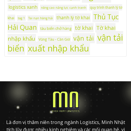
logistics xanh
quy trình thanh lý tờ
nâng cao năng lực cạnh tranh
Thủ Tục
thanh lý tờ khai
khai
tag 1
Tai nạn hàng hải
Hải Quan
tờ khai
Tờ khai
tàu biển chở hàng
vận tải
vận tải
nhập khẩu
Vũng Tàu - Cần Giờ
xuất nhập khẩu
biển
Là đơn vị thâm niên trong ngành Logistics, Minh Nhật
tích lũy được nhiều kinh nghiệm và các mối quan hệ, vì