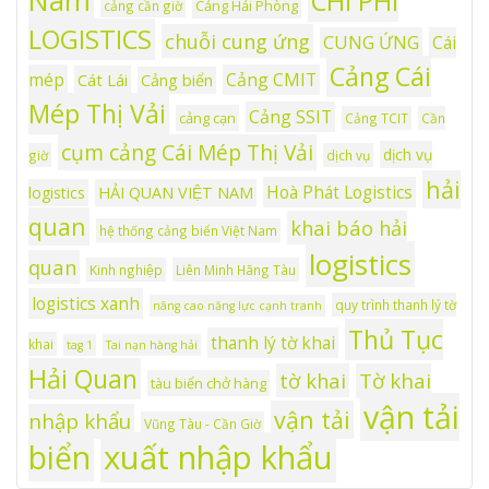
CHI PHÍ
Cảng Hải Phòng
cảng cần giờ
LOGISTICS
chuỗi cung ứng
CUNG ỨNG
Cái
Cảng Cái
mép
Cảng CMIT
Cát Lái
Cảng biển
Mép Thị Vải
Cảng SSIT
cảng cạn
Cảng TCIT
Cần
cụm cảng Cái Mép Thị Vải
dịch vụ
giờ
dịch vụ
hải
Hoà Phát Logistics
logistics
HẢI QUAN VIỆT NAM
quan
khai báo hải
hệ thống cảng biển Việt Nam
logistics
quan
Kinh nghiệp
Liên Minh Hãng Tàu
logistics xanh
quy trình thanh lý tờ
nâng cao năng lực cạnh tranh
Thủ Tục
thanh lý tờ khai
khai
tag 1
Tai nạn hàng hải
Hải Quan
tờ khai
Tờ khai
tàu biển chở hàng
vận tải
vận tải
nhập khẩu
Vũng Tàu - Cần Giờ
xuất nhập khẩu
biển