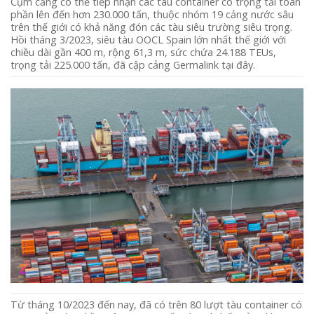
Cụm cảng có thể tiếp nhận các tàu container có trọng tải toàn
phần lên đến hơn 230.000 tấn, thuộc nhóm 19 cảng nước sâu
trên thế giới có khả năng đón các tàu siêu trường siêu trọng.
Hồi tháng 3/2023, siêu tàu OOCL Spain lớn nhất thế giới với
chiều dài gần 400 m, rộng 61,3 m, sức chứa 24.188 TEUs,
trọng tải 225.000 tấn, đã cập cảng Germalink tại đây.
Từ tháng 10/2023 đến nay, đã có trên 80 lượt tàu container có