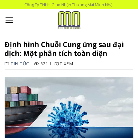
Skip
Công Ty TNHH Giao Nhận Thương Mại Minh Nhật
to
content
Định hình Chuỗi Cung ứng sau đại
dịch: Một phân tích toàn diện
TIN TỨC
521 LƯỢT XEM