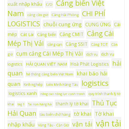
Cảng biển Việt
xuất nhập khẩu
C/O
Nam
CHI PHÍ
Cảng Hải Phòng
cảng cần giờ
LOGISTICS
chuỗi cung ứng
CUNG ỨNG
Cái
Cảng Cái
mép
Cảng CMIT
Cát Lái
Cảng biển
Mép Thị Vải
Cảng SSIT
cảng cạn
Cảng TCIT
Cần
cụm cảng Cái Mép Thị Vải
dịch vụ
giờ
dịch vụ
hải
Hoà Phát Logistics
logistics
HẢI QUAN VIỆT NAM
quan
khai báo hải
hệ thống cảng biển Việt Nam
logistics
quan
Kinh nghiệp
Liên Minh Hãng Tàu
logistics xanh
quy trình thanh lý tờ
nâng cao năng lực cạnh tranh
Thủ Tục
thanh lý tờ khai
khai
tag 1
Tai nạn hàng hải
Hải Quan
tờ khai
Tờ khai
tàu biển chở hàng
vận tải
vận tải
nhập khẩu
Vũng Tàu - Cần Giờ