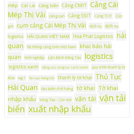
Cảng Cái
mép
Cảng CMIT
Cát Lái
Cảng biển
Mép Thị Vải
Cảng SSIT
cảng cạn
Cảng TCIT
Cần
cụm cảng Cái Mép Thị Vải
dịch vụ
giờ
dịch vụ
hải
Hoà Phát Logistics
logistics
HẢI QUAN VIỆT NAM
quan
khai báo hải
hệ thống cảng biển Việt Nam
logistics
quan
Kinh nghiệp
Liên Minh Hãng Tàu
logistics xanh
quy trình thanh lý tờ
nâng cao năng lực cạnh tranh
Thủ Tục
thanh lý tờ khai
khai
tag 1
Tai nạn hàng hải
Hải Quan
tờ khai
Tờ khai
tàu biển chở hàng
vận tải
vận tải
nhập khẩu
Vũng Tàu - Cần Giờ
xuất nhập khẩu
biển