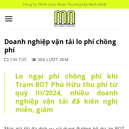
Skip
Công Ty TNHH Giao Nhận Thương Mại Minh Nhật
to
content
Doanh nghiệp vận tải lo phí chồng
phí
TIN TỨC
500 LƯỢT XEM
Lo ngại phí chồng phí khi
Trạm BOT Phú Hữu thu phí từ
quý III/2024, nhiều doanh
nghiệp vận tải đã kiến nghị
miễn, giảm
Mức giá tối đa dịch vụ sử dụng đường bộ dự án BOT