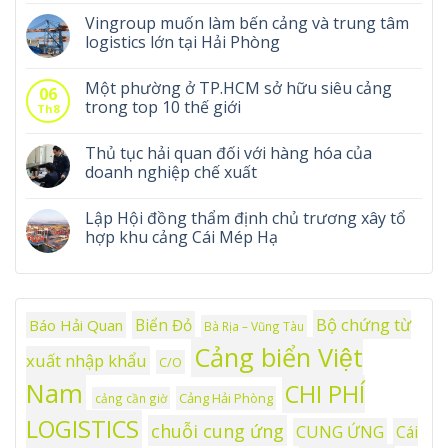
Vingroup muốn làm bến cảng và trung tâm
logistics lớn tại Hải Phòng
Một phường ở TP.HCM sở hữu siêu cảng
06
trong top 10 thế giới
Th8
Thủ tục hải quan đối với hàng hóa của
doanh nghiệp chế xuất
Lập Hội đồng thẩm định chủ trương xây tổ
hợp khu cảng Cái Mép Hạ
Bộ chứng từ
Biển Đỏ
Báo Hải Quan
Bà Rịa – Vũng Tàu
Cảng biển Việt
xuất nhập khẩu
C/O
Nam
CHI PHÍ
Cảng Hải Phòng
cảng cần giờ
LOGISTICS
chuỗi cung ứng
CUNG ỨNG
Cái