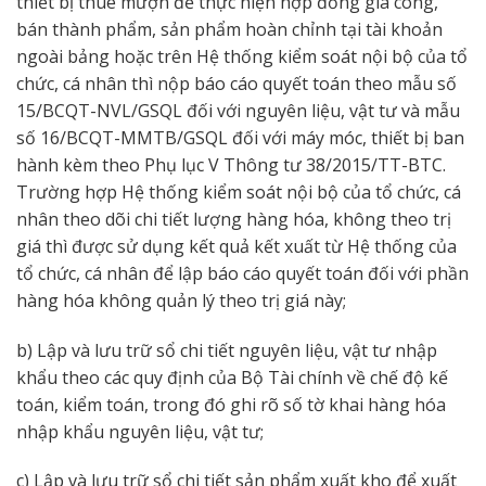
thiết bị thuê mượn để thực hiện hợp đồng gia công,
bán thành phẩm, sản phẩm hoàn chỉnh tại tài khoản
ngoài bảng hoặc trên Hệ thống kiểm soát nội bộ của tổ
chức, cá nhân thì nộp báo cáo quyết toán theo mẫu số
15/BCQT-NVL/GSQL đối với nguyên liệu, vật tư và mẫu
số 16/BCQT-MMTB/GSQL đối với máy móc, thiết bị ban
hành kèm theo Phụ lục V Thông tư 38/2015/TT-BTC.
Trường hợp Hệ thống kiểm soát nội bộ của tổ chức, cá
nhân theo dõi chi tiết lượng hàng hóa, không theo trị
giá thì được sử dụng kết quả kết xuất từ Hệ thống của
tổ chức, cá nhân để lập báo cáo quyết toán đối với phần
hàng hóa không quản lý theo trị giá này;
b) Lập và lưu trữ sổ chi tiết nguyên liệu, vật tư nhập
khẩu theo các quy định của Bộ Tài chính về chế độ kế
toán, kiểm toán, trong đó ghi rõ số tờ khai hàng hóa
nhập khẩu nguyên liệu, vật tư;
c) Lập và lưu trữ sổ chi tiết sản phẩm xuất kho để xuất