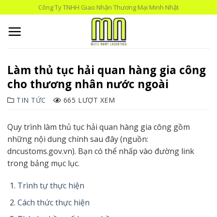
Skip
Công Ty TNHH Giao Nhận Thương Mại Minh Nhật
to
content
Làm thủ tục hải quan hàng gia công
cho thương nhân nước ngoài
TIN TỨC
665 LƯỢT XEM
Quy trình làm thủ tục hải quan hàng gia công gồm
những nội dung chính sau đây (nguồn:
dncustoms.gov.vn). Bạn có thể nhấp vào đường link
trong bảng mục lục.
Trình tự thực hiện
Cách thức thực hiện