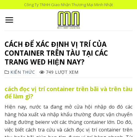
Skip
Công Ty TNHH Giao Nhận Thương Mại Minh Nhật
to
content
CÁCH ĐỂ XÁC ĐỊNH VỊ TRÍ CỦA
CONTAINER TRÊN TÀU TẠI CÁC
TRANG WED HIỆN NAY?
KIẾN THỨC
749 LƯỢT XEM
cách đọc vị trí container trên bãi và trên tàu
để làm gì?
Hiện nay, nước ta đang mở cửa hội nhập do đó các
hàng hóa xuất và nhập khẩu thường được vận chuyển
bằng đường beienr với các thùng container lớn. Do đó,
việc biết cách tra cứu và cách đọc vị trí container trên