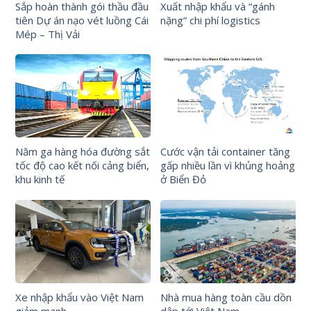
Sắp hoàn thành gói thầu đầu
Xuất nhập khẩu và “gánh
tiên Dự án nạo vét luồng Cái
nặng” chi phí logistics
Mép – Thị Vải
Năm ga hàng hóa đường sắt
Cước vận tải container tăng
tốc độ cao kết nối cảng biển,
gấp nhiều lần vì khủng hoảng
khu kinh tế
ở Biển Đỏ
Xe nhập khẩu vào Việt Nam
Nhà mua hàng toàn cầu dồn
giảm mạnh
dập tới Việt Nam