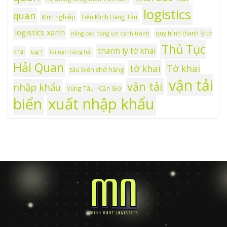
logistics
quan
Kinh nghiệp
Liên Minh Hãng Tàu
logistics xanh
quy trình thanh lý tờ
nâng cao năng lực cạnh tranh
Thủ Tục
thanh lý tờ khai
khai
tag 1
Tai nạn hàng hải
Hải Quan
tờ khai
Tờ khai
tàu biển chở hàng
vận tải
vận tải
nhập khẩu
Vũng Tàu - Cần Giờ
xuất nhập khẩu
biển