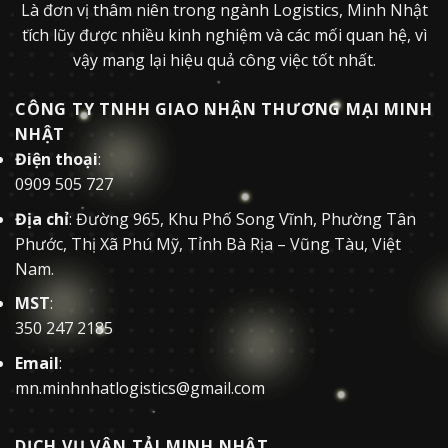
Là đơn vị thâm niên trong ngành Logistics, Minh Nhật
tích lũy được nhiều kinh nghiệm và các mối quan hệ, vì
vậy mang lại hiệu quả công việc tốt nhất.
CÔNG TY TNHH GIAO NHẬN THƯƠNG MẠI MINH
NHẬT
Điện thoại
:
0909 505 727
Địa chỉ
: Đường 965, Khu Phố Song Vĩnh, Phường Tân
Phước, Thị Xã Phú Mỹ, Tỉnh Bà Rịa – Vũng Tàu, Việt
Nam.
MST
:
350 247 2185
Email
:
mn.minhnhatlogistics@gmail.com
DỊCH VỤ VẬN TẢI MINH NHẬT