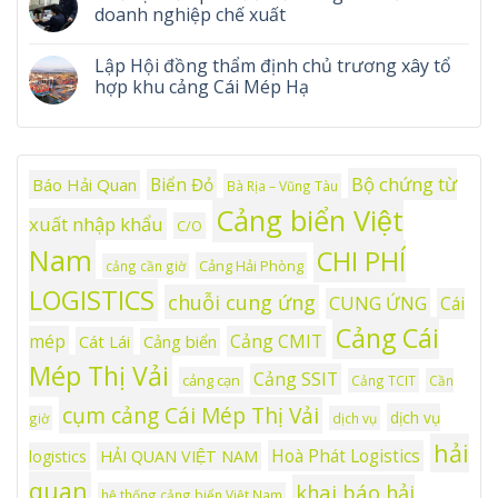
doanh nghiệp chế xuất
Lập Hội đồng thẩm định chủ trương xây tổ
hợp khu cảng Cái Mép Hạ
Bộ chứng từ
Biển Đỏ
Báo Hải Quan
Bà Rịa – Vũng Tàu
Cảng biển Việt
xuất nhập khẩu
C/O
Nam
CHI PHÍ
Cảng Hải Phòng
cảng cần giờ
LOGISTICS
chuỗi cung ứng
CUNG ỨNG
Cái
Cảng Cái
mép
Cảng CMIT
Cát Lái
Cảng biển
Mép Thị Vải
Cảng SSIT
cảng cạn
Cảng TCIT
Cần
cụm cảng Cái Mép Thị Vải
dịch vụ
giờ
dịch vụ
hải
Hoà Phát Logistics
logistics
HẢI QUAN VIỆT NAM
quan
khai báo hải
hệ thống cảng biển Việt Nam