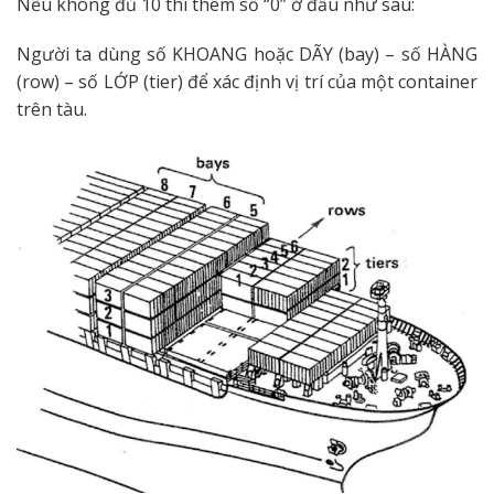
Nếu không đủ 10 thì thêm số “0” ở đầu như sau:
Người ta dùng số KHOANG hoặc DÃY (bay) – số HÀNG
(row) – số LỚP (tier) để xác định vị trí của một container
trên tàu.