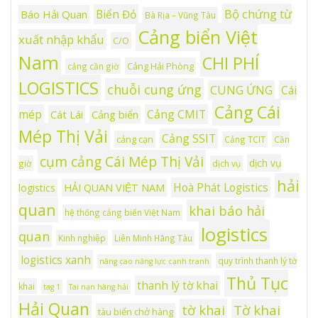
Bộ chứng từ
Biển Đỏ
Báo Hải Quan
Bà Rịa – Vũng Tàu
Cảng biển Việt
xuất nhập khẩu
C/O
Nam
CHI PHÍ
Cảng Hải Phòng
cảng cần giờ
LOGISTICS
chuỗi cung ứng
CUNG ỨNG
Cái
Cảng Cái
mép
Cảng CMIT
Cát Lái
Cảng biển
Mép Thị Vải
Cảng SSIT
cảng cạn
Cảng TCIT
Cần
cụm cảng Cái Mép Thị Vải
dịch vụ
giờ
dịch vụ
hải
Hoà Phát Logistics
logistics
HẢI QUAN VIỆT NAM
quan
khai báo hải
hệ thống cảng biển Việt Nam
logistics
quan
Kinh nghiệp
Liên Minh Hãng Tàu
logistics xanh
quy trình thanh lý tờ
nâng cao năng lực cạnh tranh
Thủ Tục
thanh lý tờ khai
khai
tag 1
Tai nạn hàng hải
Hải Quan
tờ khai
Tờ khai
tàu biển chở hàng