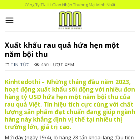
Skip
Công Ty TNHH Giao Nhận Thương Mại Minh Nhật
to
content
Xuất khẩu rau quả hứa hẹn một
năm bội thu
TIN TỨC
450 LƯỢT XEM
Kinhtedothi – Những tháng đầu năm 2023,
hoạt động xuất khẩu sôi động với nhiều đơn
hàng tỷ USD hứa hẹn một năm bội thu của
rau quả Việt. Tín hiệu tích cực cùng với chất
lượng sản phẩm đạt chuẩn đang giúp ngành
hàng này khẳng định vị thế tại nhiều thị
trường lớn, giá trị cao.
Mới đây (ngày 19/4), lô hàng 28 tấn khoai lang đầu tiên