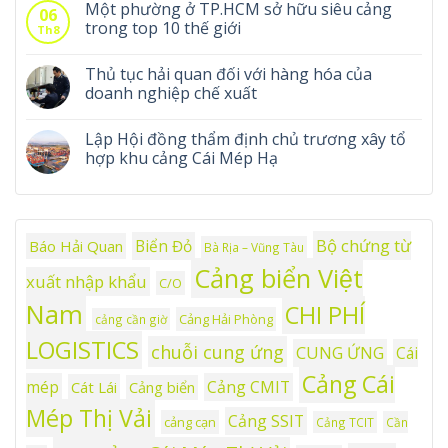
Một phường ở TP.HCM sở hữu siêu cảng
06
trong top 10 thế giới
Th8
Thủ tục hải quan đối với hàng hóa của
doanh nghiệp chế xuất
Lập Hội đồng thẩm định chủ trương xây tổ
hợp khu cảng Cái Mép Hạ
Bộ chứng từ
Biển Đỏ
Báo Hải Quan
Bà Rịa – Vũng Tàu
Cảng biển Việt
xuất nhập khẩu
C/O
Nam
CHI PHÍ
Cảng Hải Phòng
cảng cần giờ
LOGISTICS
chuỗi cung ứng
CUNG ỨNG
Cái
Cảng Cái
mép
Cảng CMIT
Cát Lái
Cảng biển
Mép Thị Vải
Cảng SSIT
cảng cạn
Cảng TCIT
Cần