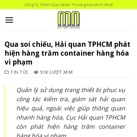
Skip
Công Ty TNHH Giao Nhận Thương Mại Minh Nhật
to
content
Qua soi chiếu, Hải quan TPHCM phát
hiện hàng trăm container hàng hóa
vi phạm
TIN TỨC
518 LƯỢT XEM
Quản lý sử dụng trang thiết bị phục vụ
công tác kiểm tra, giám sát hải quan
hiệu quả, ngoài việc giúp thông quan
nhanh hàng hóa, Cục Hải quan TPHCM
còn phát hiện hàng trăm container
hàng hóa vi phạm.