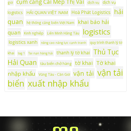
cụm cảng Cái Mép Thị Vải
dịch vụ
giờ
dịch vụ
hải
Hoà Phát Logistics
logistics
HẢI QUAN VIỆT NAM
quan
khai báo hải
hệ thống cảng biển Việt Nam
logistics
quan
Kinh nghiệp
Liên Minh Hãng Tàu
logistics xanh
quy trình thanh lý tờ
nâng cao năng lực cạnh tranh
Thủ Tục
thanh lý tờ khai
khai
tag 1
Tai nạn hàng hải
Hải Quan
tờ khai
Tờ khai
tàu biển chở hàng
vận tải
vận tải
nhập khẩu
Vũng Tàu - Cần Giờ
xuất nhập khẩu
biển