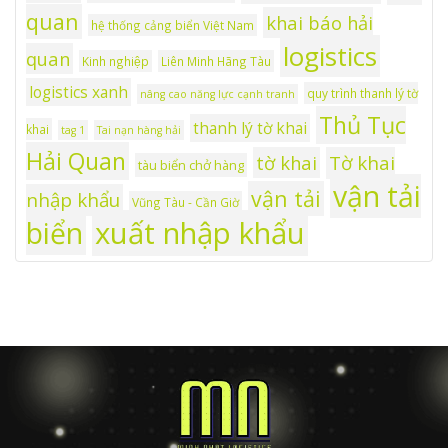
quan
khai báo hải
hệ thống cảng biển Việt Nam
logistics
quan
Kinh nghiệp
Liên Minh Hãng Tàu
logistics xanh
quy trình thanh lý tờ
nâng cao năng lực cạnh tranh
Thủ Tục
thanh lý tờ khai
khai
tag 1
Tai nạn hàng hải
Hải Quan
tờ khai
Tờ khai
tàu biển chở hàng
vận tải
vận tải
nhập khẩu
Vũng Tàu - Cần Giờ
xuất nhập khẩu
biển