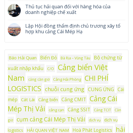
Thủ tục hải quan đối với hàng hóa của
doanh nghiệp chế xuất
Lập Hội đồng thẩm định chủ trương xây tổ
hợp khu cảng Cái Mép Hạ
Bộ chứng từ
Biển Đỏ
Báo Hải Quan
Bà Rịa – Vũng Tàu
Cảng biển Việt
xuất nhập khẩu
C/O
Nam
CHI PHÍ
Cảng Hải Phòng
cảng cần giờ
LOGISTICS
chuỗi cung ứng
CUNG ỨNG
Cái
Cảng Cái
mép
Cảng CMIT
Cát Lái
Cảng biển
Mép Thị Vải
Cảng SSIT
cảng cạn
Cảng TCIT
Cần
cụm cảng Cái Mép Thị Vải
dịch vụ
giờ
dịch vụ
hải
Hoà Phát Logistics
logistics
HẢI QUAN VIỆT NAM