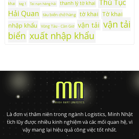
Thủ Tục
thanh lý tờ khai
khai
tag 1
Tai nạn hàng hải
Hải Quan
tờ khai
Tờ khai
tàu biển chở hàng
vận tải
vận tải
nhập khẩu
Vũng Tàu - Cần Giờ
xuất nhập khẩu
biển
Là đơn vị thâm niên trong ngành Logistics, Minh Nhật
tích lũy được nhiều kinh nghiệm và các mối quan hệ, vì
vậy mang lại hiệu quả công việc tốt nhất.