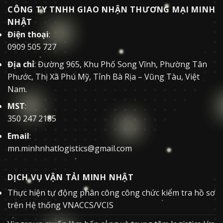
CÔNG TY TNHH GIAO NHẬN THƯƠNG MẠI MINH
NHẬT
Điện thoại
:
0909 505 727
Địa chỉ
: Đường 965, Khu Phố Song Vĩnh, Phường Tân
Phước, Thị Xã Phú Mỹ, Tỉnh Bà Rịa – Vũng Tàu, Việt
Nam.
MST
:
350 247 2185
Email
:
mn.minhnhatlogistics@gmail.com
DỊCH VỤ VẬN TẢI MINH NHẬT
Thực hiện tự động phân công công chức kiểm tra hồ sơ
trên Hệ thống VNACCS/VCIS