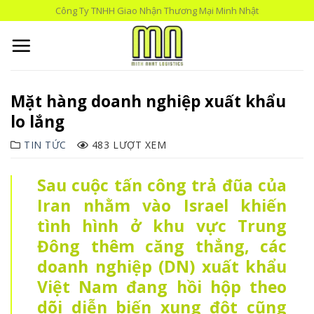
Skip
Công Ty TNHH Giao Nhận Thương Mại Minh Nhật
to
content
Mặt hàng doanh nghiệp xuất khẩu
lo lắng
TIN TỨC
483 LƯỢT XEM
Sau cuộc tấn công trả đũa của
Iran nhằm vào Israel khiến
tình hình ở khu vực Trung
Đông thêm căng thẳng, các
doanh nghiệp (DN) xuất khẩu
Việt Nam đang hồi hộp theo
dõi diễn biến xung đột cũng