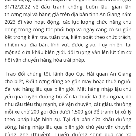
31/12/2022 về đấu tranh chống buôn lậu, gian lận
thương mại và hàng giả trên địa bàn tỉnh An Giang năm
2023 đi vào hoạt động, các lực lượng chức năng chủ
động trong công tác phối hợp và ngày càng có sự gắn
kết trong kiểm tra, tuần tra, kiểm soát theo chức trách,
nhiệm vụ, địa bàn, lĩnh vực được giao. Tuy nhiên, tại
một số cửa khẩu biên giới, đối tượng vẫn lén lút tìm cơ
hội vận chuyển hàng hóa trái phép.
Trao đổi chúng tôi, lãnh đạo Cục Hải quan An Giang
cho biết, Đối tượng dùng xe gắn máy hoặc thuê người
đai vác hàng lậu qua biên giới. Mặt hàng nhập lậu chủ
yếu qua tuyến đường bộ vẫn là thuốc lá điếu ngoại, do
nhu cầu tiêu thụ mạnh, dễ vận chuyển, cất giấu, thường
mỗi xe chở 200 gói đến dưới 1.500 gói để tránh bị xử lý
theo pháp luật hình sự. Tại địa bàn cửa khẩu đường
sông, hàng nhập lậu qua biên giới chủ yếu vận chuyển
bằng ghe (thuyền). Tuyến đường sông qua các xã