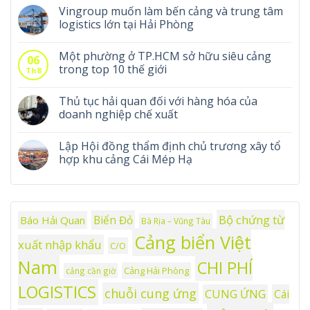
Vingroup muốn làm bến cảng và trung tâm
logistics lớn tại Hải Phòng
Một phường ở TP.HCM sở hữu siêu cảng
06
trong top 10 thế giới
Th8
Thủ tục hải quan đối với hàng hóa của
doanh nghiệp chế xuất
Lập Hội đồng thẩm định chủ trương xây tổ
hợp khu cảng Cái Mép Hạ
Bộ chứng từ
Biển Đỏ
Báo Hải Quan
Bà Rịa – Vũng Tàu
Cảng biển Việt
xuất nhập khẩu
C/O
Nam
CHI PHÍ
Cảng Hải Phòng
cảng cần giờ
LOGISTICS
chuỗi cung ứng
CUNG ỨNG
Cái