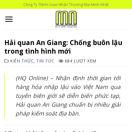
Skip
Công Ty TNHH Giao Nhận Thương Mại Minh Nhật
to
content
Hải quan An Giang: Chống buôn lậu
trong tình hình mới
KIẾN THỨC
,
TIN TỨC
684 LƯỢT XEM
(HQ Online) – Nhận định thời gian tới
hàng hóa nhập lậu vào Việt Nam qua
tuyến biên giới sẽ diễn biến phức tạp,
Hải quan An Giang chuẩn bị nhiều giải
pháp kiểm soát địa bàn.