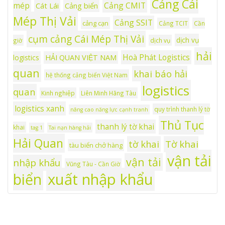
Cảng Cái
mép
Cảng CMIT
Cát Lái
Cảng biển
Mép Thị Vải
Cảng SSIT
cảng cạn
Cảng TCIT
Cần
cụm cảng Cái Mép Thị Vải
dịch vụ
giờ
dịch vụ
hải
Hoà Phát Logistics
logistics
HẢI QUAN VIỆT NAM
quan
khai báo hải
hệ thống cảng biển Việt Nam
logistics
quan
Kinh nghiệp
Liên Minh Hãng Tàu
logistics xanh
quy trình thanh lý tờ
nâng cao năng lực cạnh tranh
Thủ Tục
thanh lý tờ khai
khai
tag 1
Tai nạn hàng hải
Hải Quan
tờ khai
Tờ khai
tàu biển chở hàng
vận tải
vận tải
nhập khẩu
Vũng Tàu - Cần Giờ
xuất nhập khẩu
biển