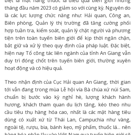
biệt là mặt hàng thuốc lá điếu qua biên giới những
tháng đầu năm 2023 có giảm so với cùng kỳ. Nguyên do
là các lực lượng chức năng như: Hải quan, Công an,
Biên phòng, Quản lý thị trường đã tăng cường phối
hợp tuần tra, kiểm soát, quản lý chặt người và phương
tiện trên toàn tuyến biên giới để kịp thời ngăn chặn,
bắt giữ và xử lý theo quy định của pháp luật. Đặc biệt,
hiện nay Tổ công tác liên ngành của tỉnh An Giang vẫn
duy trì đóng chốt trên tuyến biên giới, thường xuyên
hoạt động và có hiệu quả.
Theo nhận định của Cục Hải quan An Giang, thời gian
tới vẫn đang trong mùa Lễ hội vía Bà chúa xứ núi Sam,
chuẩn bị bước vào kỳ nghỉ hè, lượng khách hành
hương, khách tham quan du lịch tăng, kéo theo nhu
cầu tiêu thụ hàng hóa cao, nhất là các mặt hàng tiêu
dùng có xuất xứ từ Thái Lan, Campuchia như vàng,
ngoài tệ, rượu, bia, bánh kẹo, mỹ phẩm, thuốc lá… nên
hàng hóa nhập lậu vào Việt Nam qua tuyến biên giới sẽ