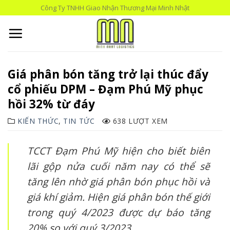
Skip
Công Ty TNHH Giao Nhận Thương Mại Minh Nhật
to
content
Giá phân bón tăng trở lại thúc đẩy
cổ phiếu DPM – Đạm Phú Mỹ phục
hồi 32% từ đáy
KIẾN THỨC
,
TIN TỨC
638 LƯỢT XEM
TCCT
Đạm Phú Mỹ hiện cho biết biên
lãi gộp nửa cuối năm nay có thể sẽ
tăng lên nhờ giá phân bón phục hồi và
giá khí giảm. Hiện giá phân bón thế giới
trong quý 4/2023 được dự báo tăng
20% so với quý 3/2023.