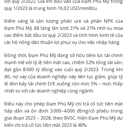
với quý 2/2022. Giá khí đầu vào của Đạm Phú Mỹ trong
quý 1/2023 là trung bình 10,02 USD/mmBtu.
Điểm sáng là sản lượng phân ure và phân NPK của
Đạm Phú Mỹ đã tăng lần lượt 31% và 21% nhờ vụ mùa
cao điểm bắt đầu từ quý 2/2023 và tình hình kinh tế của
các hộ nông dân thuận lợi phục vụ cho việc nhập hàng.
Đồng thời, Đạm Phú Mỹ đang sở hữu tiềm lực tài chính
mạnh mẽ với tỷ lệ tiền mặt cao, chiếm 52% tổng tài sản,
đạt gần 8.000 tỷ đồng vào cuối quý 2/2023. Trong khi
đó, nợ vay của doanh nghiệp này liên tục giảm, giúp tỷ
lệ đòn bẩy tài chính D/E xuống còn mức 5% – mức thấp
nhất so với các doanh nghiệp cùng ngành.
Điều này cho phép Đạm Phú Mỹ chi trả cổ tức tiền mặt
hấp dẫn và ổn định 3.000–4.000 đồng/cổ phiếu trong
giai đoạn 2023 – 2028, theo BVSC. Hiện Đạm Phú Mỹ dự
kiến chi trả cổ tức tiền mặt 2023 là 40%.