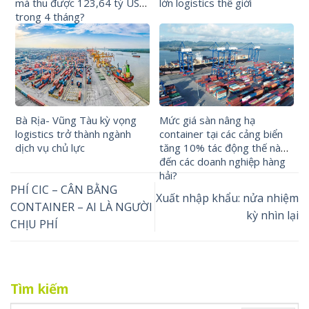
mà thu được 123,64 tỷ USD
lớn logistics thế giới
trong 4 tháng?
Bà Rịa- Vũng Tàu kỳ vọng
Mức giá sàn nâng hạ
logistics trở thành ngành
container tại các cảng biển
dịch vụ chủ lực
tăng 10% tác động thế nào
đến các doanh nghiệp hàng
hải?
PHÍ CIC – CÂN BẰNG
Xuất nhập khẩu: nửa nhiệm
CONTAINER – AI LÀ NGƯỜI
kỳ nhìn lại
CHỊU PHÍ
Tìm kiếm