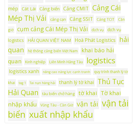
Cảng Cái
mép
Cảng CMIT
Cát Lái
Cảng biển
Mép Thị Vải
Cảng SSIT
cảng cạn
Cảng TCIT
Cần
cụm cảng Cái Mép Thị Vải
dịch vụ
giờ
dịch vụ
hải
Hoà Phát Logistics
logistics
HẢI QUAN VIỆT NAM
quan
khai báo hải
hệ thống cảng biển Việt Nam
logistics
quan
Kinh nghiệp
Liên Minh Hãng Tàu
logistics xanh
quy trình thanh lý tờ
nâng cao năng lực cạnh tranh
Thủ Tục
thanh lý tờ khai
khai
tag 1
Tai nạn hàng hải
Hải Quan
tờ khai
Tờ khai
tàu biển chở hàng
vận tải
vận tải
nhập khẩu
Vũng Tàu - Cần Giờ
xuất nhập khẩu
biển