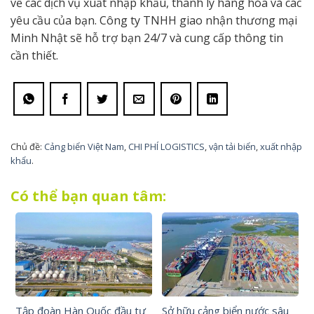
về các dịch vụ xuất nhập khẩu, thanh lý hàng hóa và các
yêu cầu của bạn. Công ty TNHH giao nhận thương mại
Minh Nhật sẽ hỗ trợ bạn 24/7 và cung cấp thông tin
cần thiết.
Chủ đề:
Cảng biển Việt Nam
,
CHI PHÍ LOGISTICS
,
vận tải biển
,
xuất nhập
khẩu
.
Có thể bạn quan tâm:
Tập đoàn Hàn Quốc đầu tư
Sở hữu cảng biển nước sâu