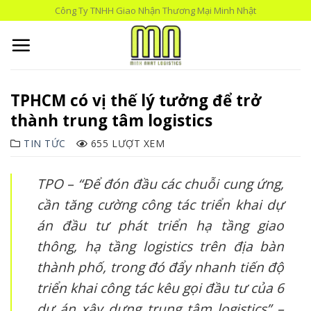
Skip
Công Ty TNHH Giao Nhận Thương Mại Minh Nhật
to
content
TPHCM có vị thế lý tưởng để trở
thành trung tâm logistics
TIN TỨC
655 LƯỢT XEM
TPO – “Để đón đầu các chuỗi cung ứng,
cần tăng cường công tác triển khai dự
án đầu tư phát triển hạ tầng giao
thông, hạ tầng logistics trên địa bàn
thành phố, trong đó đẩy nhanh tiến độ
triển khai công tác kêu gọi đầu tư của 6
dự án xây dựng trung tâm logistics” –