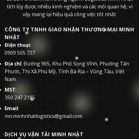
tích lũy được nhiều kinh nghiệm và các mối quan hệ, vì
vậy mang lại hiệu quả công việc tốt nhất.
CÔNG TY TNHH GIAO NHẬN THƯƠNG MẠI MINH
NHẬT
Điện thoại
:
0909 505 727
Địa chỉ
: Đường 965, Khu Phố Song Vĩnh, Phường Tân
Phước, Thị Xã Phú Mỹ, Tỉnh Bà Rịa – Vũng Tàu, Việt
Nam.
MST
:
350 247 2185
Email
:
mn.minhnhatlogistics@gmail.com
DỊCH VỤ VẬN TẢI MINH NHẬT