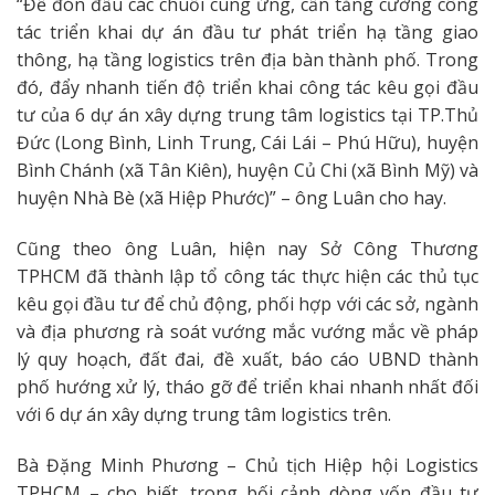
“Để đón đầu các chuỗi cung ứng, cần tăng cường công
tác triển khai dự án đầu tư phát triển hạ tầng giao
thông, hạ tầng logistics trên địa bàn thành phố. Trong
đó, đẩy nhanh tiến độ triển khai công tác kêu gọi đầu
tư của 6 dự án xây dựng trung tâm logistics tại TP.Thủ
Đức (Long Bình, Linh Trung, Cái Lái – Phú Hữu), huyện
Bình Chánh (xã Tân Kiên), huyện Củ Chi (xã Bình Mỹ) và
huyện Nhà Bè (xã Hiệp Phước)” – ông Luân cho hay.
Cũng theo ông Luân, hiện nay Sở Công Thương
TPHCM đã thành lập tổ công tác thực hiện các thủ tục
kêu gọi đầu tư để chủ động, phối hợp với các sở, ngành
và địa phương rà soát vướng mắc vướng mắc về pháp
lý quy hoạch, đất đai, đề xuất, báo cáo UBND thành
phố hướng xử lý, tháo gỡ để triển khai nhanh nhất đối
với 6 dự án xây dựng trung tâm logistics trên.
Bà Đặng Minh Phương – Chủ tịch Hiệp hội Logistics
TPHCM – cho biết, trong bối cảnh dòng vốn đầu tư