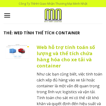
Skip
Công Ty TNHH Giao Nhận Thương Mại Minh Nhật
to
content
THẺ:
WED TÍNH THỂ TÍCH CONTAINER
Web hỗ trợ tính toán số
lượng và thể tích chứa
hàng hóa cho xe tải và
container
Như các bạn cũng biết, việc tính toán
cách xếp đủ hàng vào xe tải hoặc
container là một vấn đề quan trọng
trong lĩnh vực logistics và vận tải.
Tính toán cho sát mí có thể rất khó
khăn và quyết định đến hiệu suất và