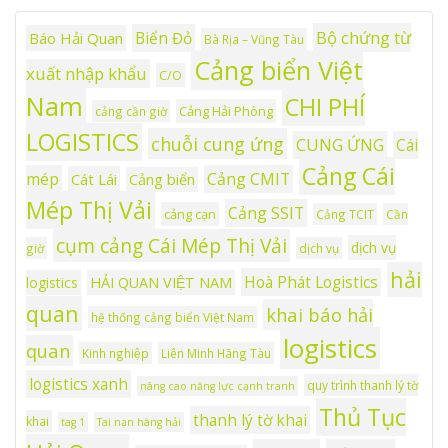
Bộ chứng từ
Biển Đỏ
Báo Hải Quan
Bà Rịa – Vũng Tàu
Cảng biển Việt
xuất nhập khẩu
C/O
Nam
CHI PHÍ
Cảng Hải Phòng
cảng cần giờ
LOGISTICS
chuỗi cung ứng
CUNG ỨNG
Cái
Cảng Cái
mép
Cảng CMIT
Cát Lái
Cảng biển
Mép Thị Vải
Cảng SSIT
cảng cạn
Cảng TCIT
Cần
cụm cảng Cái Mép Thị Vải
dịch vụ
giờ
dịch vụ
hải
Hoà Phát Logistics
logistics
HẢI QUAN VIỆT NAM
quan
khai báo hải
hệ thống cảng biển Việt Nam
logistics
quan
Kinh nghiệp
Liên Minh Hãng Tàu
logistics xanh
quy trình thanh lý tờ
nâng cao năng lực cạnh tranh
Thủ Tục
thanh lý tờ khai
khai
tag 1
Tai nạn hàng hải