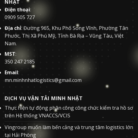
NHẬT
Điện thoại
:
0909 505 727
Địa chỉ
: Đường 965, Khu Phố Song Vĩnh, Phường Tân
Phước, Thị Xã Phú Mỹ, Tỉnh Bà Rịa – Vũng Tàu, Việt
Nam.
MST
:
350 247 2185
Email
:
mn.minhnhatlogistics@gmail.com
DỊCH VỤ VẬN TẢI MINH NHẬT
Thực hiện tự động phân công công chức kiểm tra hồ sơ
trên Hệ thống VNACCS/VCIS
Vingroup muốn làm bến cảng và trung tâm logistics lớn
tại Hải Phòng