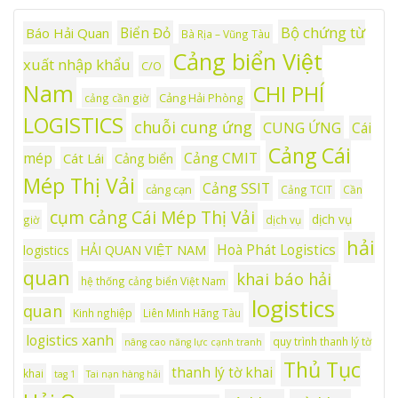
Bộ chứng từ
Biển Đỏ
Báo Hải Quan
Bà Rịa – Vũng Tàu
Cảng biển Việt
xuất nhập khẩu
C/O
Nam
CHI PHÍ
Cảng Hải Phòng
cảng cần giờ
LOGISTICS
chuỗi cung ứng
CUNG ỨNG
Cái
Cảng Cái
mép
Cảng CMIT
Cát Lái
Cảng biển
Mép Thị Vải
Cảng SSIT
cảng cạn
Cảng TCIT
Cần
cụm cảng Cái Mép Thị Vải
dịch vụ
giờ
dịch vụ
hải
Hoà Phát Logistics
logistics
HẢI QUAN VIỆT NAM
quan
khai báo hải
hệ thống cảng biển Việt Nam
logistics
quan
Kinh nghiệp
Liên Minh Hãng Tàu
logistics xanh
quy trình thanh lý tờ
nâng cao năng lực cạnh tranh
Thủ Tục
thanh lý tờ khai
khai
tag 1
Tai nạn hàng hải