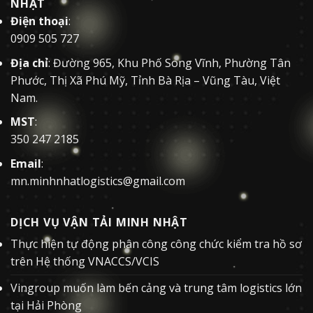
NHẬT
Điện thoại
:
0909 505 727
Địa chỉ
: Đường 965, Khu Phố Song Vĩnh, Phường Tân
Phước, Thị Xã Phú Mỹ, Tỉnh Bà Rịa – Vũng Tàu, Việt
Nam.
MST
:
350 247 2185
Email
:
mn.minhnhatlogistics@gmail.com
DỊCH VỤ VẬN TẢI MINH NHẬT
Thực hiện tự động phân công công chức kiểm tra hồ sơ
trên Hệ thống VNACCS/VCIS
Vingroup muốn làm bến cảng và trung tâm logistics lớn
tại Hải Phòng