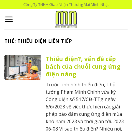
Skip
Công Ty TNHH Giao Nhận Thương Mại Minh Nhật
to
content
THẺ:
THIẾU ĐIỆN LIÊN TIẾP
Thiếu điện?, vấn đề cấp
bách của chuỗi cung ứng
điện năng
Trước tình hình thiếu điện, Thủ
tướng Phạm Minh Chính vừa ký
Công điện số 517/CĐ-TTg ngày
6/6/2023 về việc thực hiện các giải
pháp bảo đảm cung ứng điện mùa
khô năm 2023 và thời gian tới. 2023-
06-08 Vì sao thiếu điện? Nhiều nơi,