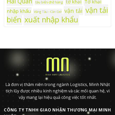
Hải Quan
tờ khai
Tờ khai
tàu biển chở hàng
vận tải
vận tải
nhập khẩu
Vũng Tàu - Cần Giờ
xuất nhập khẩu
biển
Là đơn vị thâm niên trong ngành Logistics, Minh Nhật
tích lũy được nhiều kinh nghiệm và các mối quan hệ, vì
vậy mang lại hiệu quả công việc tốt nhất.
CÔNG TY TNHH GIAO NHẬN THƯƠNG MẠI MINH