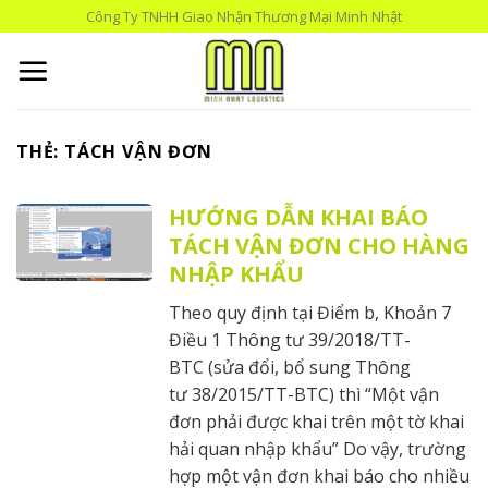
Skip
Công Ty TNHH Giao Nhận Thương Mại Minh Nhật
to
content
THẺ:
TÁCH VẬN ĐƠN
HƯỚNG DẪN KHAI BÁO
TÁCH VẬN ĐƠN CHO HÀNG
NHẬP KHẨU
Theo quy định tại Điểm b, Khoản 7
Điều 1 Thông tư 39/2018/TT-
BTC (sửa đổi, bổ sung Thông
tư 38/2015/TT-BTC) thì “Một vận
đơn phải được khai trên một tờ khai
hải quan nhập khẩu” Do vậy, trường
hợp một vận đơn khai báo cho nhiều