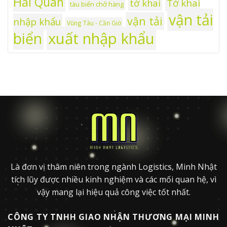
Hải Quan
tờ khai
Tờ khai
tàu biển chở hàng
vận tải
vận tải
nhập khẩu
Vũng Tàu - Cần Giờ
xuất nhập khẩu
biển
Là đơn vị thâm niên trong ngành Logistics, Minh Nhật
tích lũy được nhiều kinh nghiệm và các mối quan hệ, vì
vậy mang lại hiệu quả công việc tốt nhất.
CÔNG TY TNHH GIAO NHẬN THƯƠNG MẠI MINH