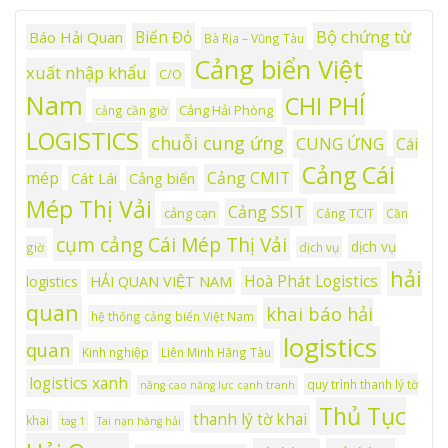
Bộ chứng từ
Biển Đỏ
Báo Hải Quan
Bà Rịa – Vũng Tàu
Cảng biển Việt
xuất nhập khẩu
C/O
Nam
CHI PHÍ
Cảng Hải Phòng
cảng cần giờ
LOGISTICS
chuỗi cung ứng
CUNG ỨNG
Cái
Cảng Cái
mép
Cảng CMIT
Cát Lái
Cảng biển
Mép Thị Vải
Cảng SSIT
cảng cạn
Cảng TCIT
Cần
cụm cảng Cái Mép Thị Vải
dịch vụ
giờ
dịch vụ
hải
Hoà Phát Logistics
logistics
HẢI QUAN VIỆT NAM
quan
khai báo hải
hệ thống cảng biển Việt Nam
logistics
quan
Kinh nghiệp
Liên Minh Hãng Tàu
logistics xanh
quy trình thanh lý tờ
nâng cao năng lực cạnh tranh
Thủ Tục
thanh lý tờ khai
khai
tag 1
Tai nạn hàng hải