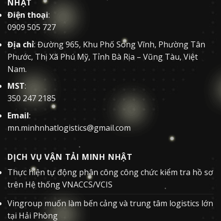
NHẬT
Điện thoại
:
0909 505 727
Địa chỉ
: Đường 965, Khu Phố Song Vĩnh, Phường Tân
Phước, Thị Xã Phú Mỹ, Tỉnh Bà Rịa – Vũng Tàu, Việt
Nam.
MST
:
350 247 2185
Email
:
mn.minhnhatlogistics@gmail.com
DỊCH VỤ VẬN TẢI MINH NHẬT
Thực hiện tự động phân công công chức kiểm tra hồ sơ
trên Hệ thống VNACCS/VCIS
Vingroup muốn làm bến cảng và trung tâm logistics lớn
tại Hải Phòng