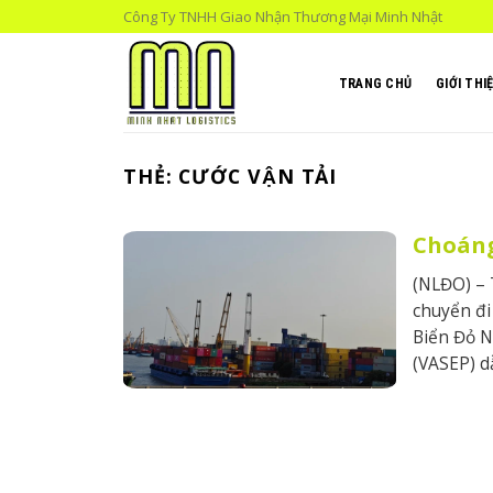
Skip
Công Ty TNHH Giao Nhận Thương Mại Minh Nhật
to
content
TRANG CHỦ
GIỚI THI
THẺ:
CƯỚC VẬN TẢI
Choáng
(NLĐO) – 
chuyển đi
Biển Đỏ N
(VASEP) d