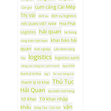
cụm cảng Cái Mép
Cần giờ
Thị Vải
dịch vụ logistics
dịch vụ
Hoà Phát
HẢI QUAN VIỆT NAM
hải quan
Logistics
hệ thống
khai báo hải
cảng biển Việt Nam
quan
Kinh nghiệp
Liên Minh Hãng
logistics
logistics xanh
Tàu
quy trình
nâng cao năng lực cạnh tranh
thanh lý tờ khai
tag 1
Tai nạn hàng hải
Thủ Tục
thanh lý tờ khai
Hải Quan
tàu biển chở hàng
tờ khai
Tờ khai nhập
vận
khẩu
Vũng Tàu - Cần Giờ