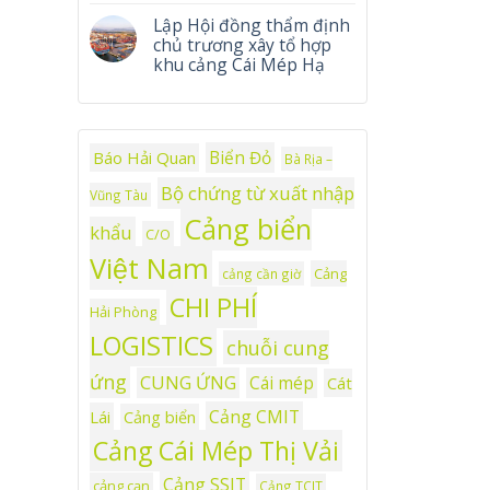
Lập Hội đồng thẩm định
chủ trương xây tổ hợp
khu cảng Cái Mép Hạ
Biển Đỏ
Báo Hải Quan
Bà Rịa –
Bộ chứng từ xuất nhập
Vũng Tàu
Cảng biển
khẩu
C/O
Việt Nam
Cảng
cảng cần giờ
CHI PHÍ
Hải Phòng
LOGISTICS
chuỗi cung
ứng
CUNG ỨNG
Cái mép
Cát
Cảng CMIT
Lái
Cảng biển
Cảng Cái Mép Thị Vải
Cảng SSIT
cảng cạn
Cảng TCIT