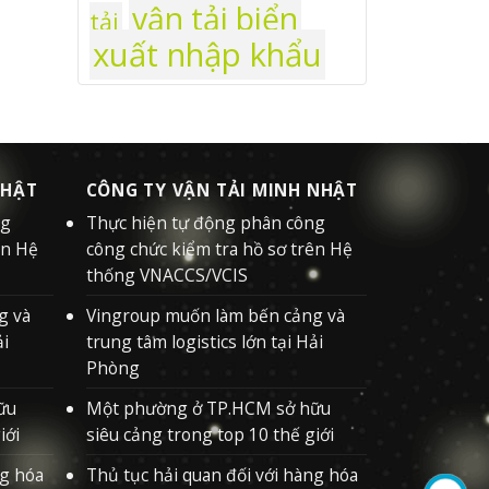
vận tải biển
tải
xuất nhập khẩu
NHẬT
CÔNG TY VẬN TẢI MINH NHẬT
ng
Thực hiện tự động phân công
ên Hệ
công chức kiểm tra hồ sơ trên Hệ
thống VNACCS/VCIS
g và
Vingroup muốn làm bến cảng và
ải
trung tâm logistics lớn tại Hải
Phòng
ữu
Một phường ở TP.HCM sở hữu
iới
siêu cảng trong top 10 thế giới
ng hóa
Thủ tục hải quan đối với hàng hóa