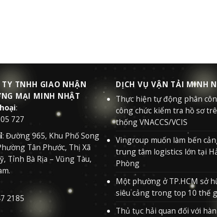
 TY TNHH GIAO NHẬN
DỊCH VỤ VẬN TẢI MINH 
NG MẠI MINH NHẬT
Thực hiện tự động phân cô
thoại
:
công chức kiểm tra hồ sơ tr
505 727
thống VNACCS/VCIS
ỉ
: Đường 965, Khu Phố Song
Vingroup muốn làm bến cản
Phường Tân Phước, Thị Xã
trung tâm logistics lớn tại H
, Tỉnh Bà Rịa – Vũng Tàu,
Phòng
am.
Một phường ở TP.HCM sở h
siêu cảng trong top 10 thế g
47 2185
Thủ tục hải quan đối với hà