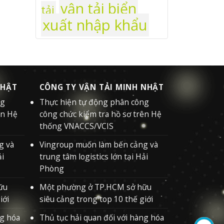
vận tải biển
tải
xuất nhập khẩu
NHẬT
CÔNG TY VẬN TẢI MINH NHẬT
ng
Thực hiện tự động phân công
ên Hệ
công chức kiểm tra hồ sơ trên Hệ
thống VNACCS/VCIS
g và
Vingroup muốn làm bến cảng và
ải
trung tâm logistics lớn tại Hải
Phòng
ữu
Một phường ở TP.HCM sở hữu
iới
siêu cảng trong top 10 thế giới
ng hóa
Thủ tục hải quan đối với hàng hóa