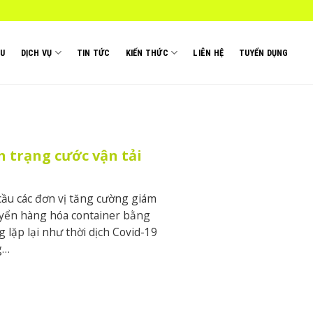
ỆU
DỊCH VỤ
TIN TỨC
KIẾN THỨC
LIÊN HỆ
TUYỂN DỤNG
h trạng cước vận tải
cầu các đơn vị tăng cường giám
huyển hàng hóa container bằng
 lặp lại như thời dịch Covid-19
g…