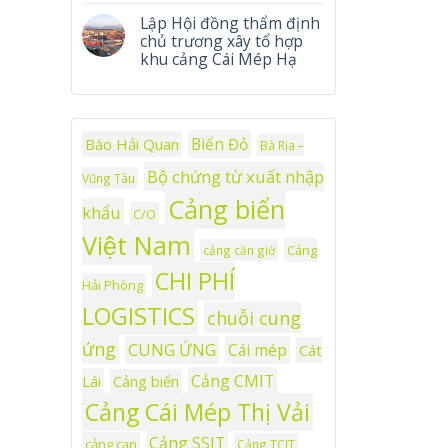
Lập Hội đồng thẩm định
chủ trương xây tổ hợp
khu cảng Cái Mép Hạ
Biển Đỏ
Báo Hải Quan
Bà Rịa –
Bộ chứng từ xuất nhập
Vũng Tàu
Cảng biển
khẩu
C/O
Việt Nam
Cảng
cảng cần giờ
CHI PHÍ
Hải Phòng
LOGISTICS
chuỗi cung
ứng
CUNG ỨNG
Cái mép
Cát
Cảng CMIT
Lái
Cảng biển
Cảng Cái Mép Thị Vải
Cảng SSIT
cảng cạn
Cảng TCIT