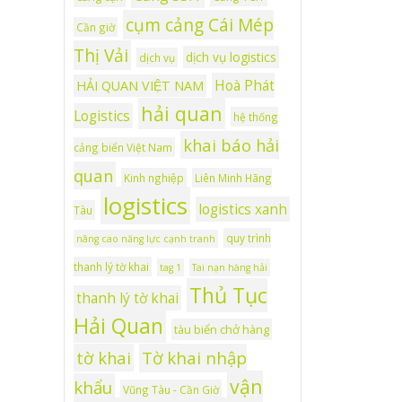
cụm cảng Cái Mép
Cần giờ
Thị Vải
dịch vụ logistics
dịch vụ
Hoà Phát
HẢI QUAN VIỆT NAM
hải quan
Logistics
hệ thống
khai báo hải
cảng biển Việt Nam
quan
Kinh nghiệp
Liên Minh Hãng
logistics
logistics xanh
Tàu
quy trình
nâng cao năng lực cạnh tranh
thanh lý tờ khai
tag 1
Tai nạn hàng hải
Thủ Tục
thanh lý tờ khai
Hải Quan
tàu biển chở hàng
tờ khai
Tờ khai nhập
vận
khẩu
Vũng Tàu - Cần Giờ