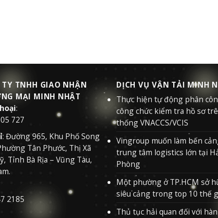
 TY TNHH GIAO NHẬN
DỊCH VỤ VẬN TẢI MINH 
NG MẠI MINH NHẬT
Thực hiện tự động phân cô
thoại
:
công chức kiểm tra hồ sơ tr
505 727
thống VNACCS/VCIS
ỉ
: Đường 965, Khu Phố Song
Vingroup muốn làm bến cản
Phường Tân Phước, Thị Xã
trung tâm logistics lớn tại H
, Tỉnh Bà Rịa – Vũng Tàu,
Phòng
am.
Một phường ở TP.HCM sở h
siêu cảng trong top 10 thế g
47 2185
Thủ tục hải quan đối với hà