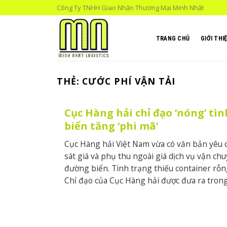
Skip
Công Ty TNHH Giao Nhận Thương Mại Minh Nhật
to
content
TRANG CHỦ
GIỚI THI
THẺ:
CƯỚC PHÍ VẬN TẢI
Cục Hàng hải chỉ đạo ‘nóng’ tìn
biển tăng ‘phi mã’
Cục Hàng hải Việt Nam vừa có văn bản yêu 
sát giá và phụ thu ngoài giá dịch vụ vận c
đường biển. Tình trạng thiếu container rỗng
Chỉ đạo của Cục Hàng hải được đưa ra tron