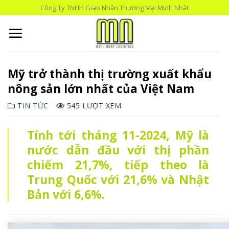
Skip
Công Ty TNHH Giao Nhận Thương Mại Minh Nhật
to
content
Mỹ trở thành thị trường xuất khẩu
nông sản lớn nhất của Việt Nam
TIN TỨC
545 LƯỢT XEM
Tính tới tháng 11-2024, Mỹ là
nước dẫn đầu với thị phần
chiếm 21,7%, tiếp theo là
Trung Quốc với 21,6% và Nhật
Bản với 6,6%.