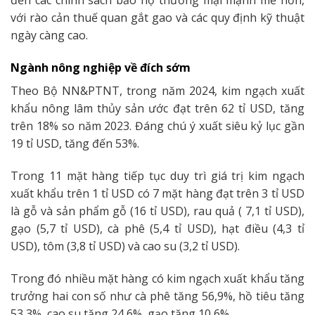
đến các chính sách bảo hộ thương mại mạnh mẽ hơn,
với rào cản thuế quan gắt gao và các quy định kỹ thuật
ngày càng cao.
Ngành nông nghiệp về đích sớm
Theo Bộ NN&PTNT, trong năm 2024, kim ngạch xuất
khẩu nông lâm thủy sản ước đạt trên 62 tỉ USD, tăng
trên 18% so năm 2023. Đáng chú ý xuất siêu kỷ lục gần
19 tỉ USD, tăng đến 53%.
Trong 11 mặt hàng tiếp tục duy trì giá trị kim ngạch
xuất khẩu trên 1 tỉ USD có 7 mặt hàng đạt trên 3 tỉ USD
là gỗ và sản phẩm gỗ (16 tỉ USD), rau quả ( 7,1 tỉ USD),
gạo (5,7 tỉ USD), cà phê (5,4 tỉ USD), hạt điều (4,3 tỉ
USD), tôm (3,8 tỉ USD) và cao su (3,2 tỉ USD).
Trong đó nhiều mặt hàng có kim ngạch xuất khẩu tăng
trưởng hai con số như cà phê tăng 56,9%, hồ tiêu tăng
53,3%, cao su tăng 24,6%, gạo tăng 10,6%.