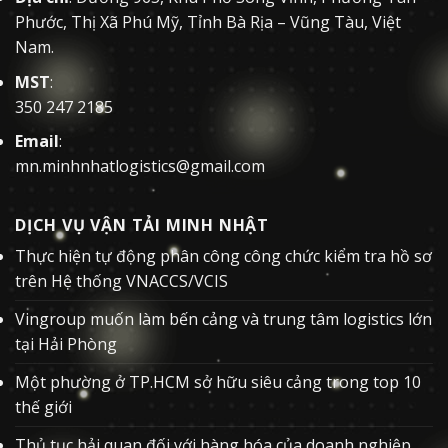
Phước, Thị Xã Phú Mỹ, Tỉnh Bà Rịa – Vũng Tàu, Việt
Nam.
MST
:
350 247 2185
Email
:
mn.minhnhatlogistics@gmail.com
DỊCH VỤ VẬN TẢI MINH NHẬT
Thực hiện tự động phân công công chức kiểm tra hồ sơ
trên Hệ thống VNACCS/VCIS
Vingroup muốn làm bến cảng và trung tâm logistics lớn
tại Hải Phòng
Một phường ở TP.HCM sở hữu siêu cảng trong top 10
thế giới
Thủ tục hải quan đối với hàng hóa của doanh nghiệp