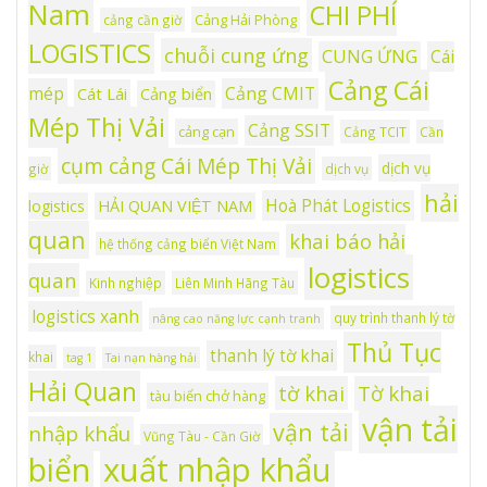
Nam
CHI PHÍ
Cảng Hải Phòng
cảng cần giờ
LOGISTICS
chuỗi cung ứng
CUNG ỨNG
Cái
Cảng Cái
mép
Cảng CMIT
Cát Lái
Cảng biển
Mép Thị Vải
Cảng SSIT
cảng cạn
Cảng TCIT
Cần
cụm cảng Cái Mép Thị Vải
dịch vụ
giờ
dịch vụ
hải
Hoà Phát Logistics
logistics
HẢI QUAN VIỆT NAM
quan
khai báo hải
hệ thống cảng biển Việt Nam
logistics
quan
Kinh nghiệp
Liên Minh Hãng Tàu
logistics xanh
quy trình thanh lý tờ
nâng cao năng lực cạnh tranh
Thủ Tục
thanh lý tờ khai
khai
tag 1
Tai nạn hàng hải
Hải Quan
tờ khai
Tờ khai
tàu biển chở hàng
vận tải
vận tải
nhập khẩu
Vũng Tàu - Cần Giờ
xuất nhập khẩu
biển